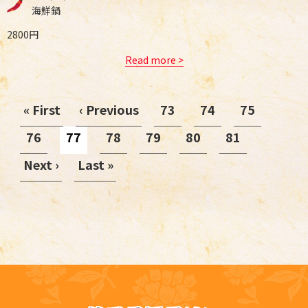
海鮮鍋
2800円
Read more >
« First
‹ Previous
73
74
75
76
77
78
79
80
81
Next ›
Last »